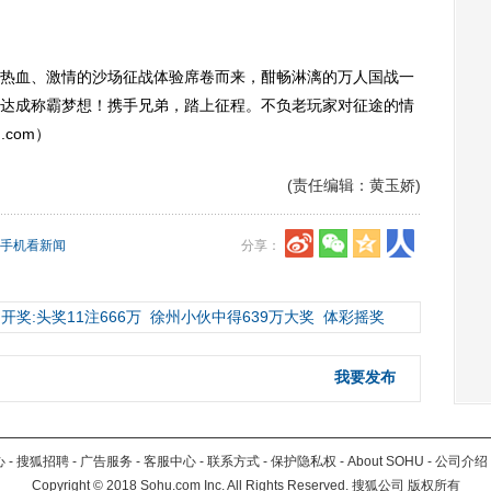
血、激情的沙场征战体验席卷而来，酣畅淋漓的万人国战一
达成称霸梦想！携手兄弟，踏上征程。不负老玩家对征途的情
.com）
(责任编辑：黄玉娇)
手机看新闻
分享：
开奖:头奖11注666万
徐州小伙中得639万大奖
体彩摇奖
我要发布
心
-
搜狐招聘
-
广告服务
-
客服中心
-
联系方式
-
保护隐私权
-
About SOHU
-
公司介绍
Copyright
©
2018 Sohu.com Inc. All Rights Reserved. 搜狐公司
版权所有