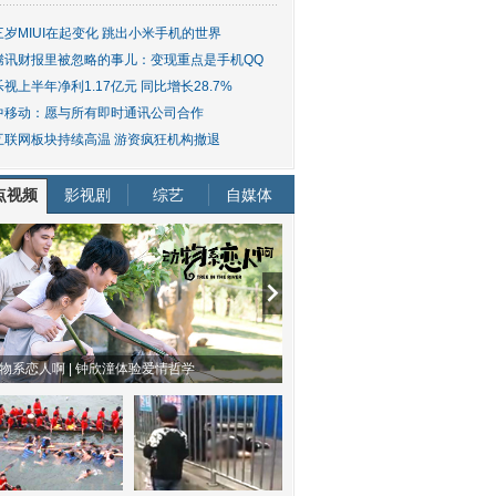
三岁MIUI在起变化 跳出小米手机的世界
腾讯财报里被忽略的事儿：变现重点是手机QQ
乐视上半年净利1.17亿元 同比增长28.7%
中移动：愿与所有即时通讯公司合作
互联网板块持续高温 游资疯狂机构撤退
点视频
影视剧
综艺
自媒体
物系恋人啊 | 钟欣潼体验爱情哲学
南方有乔木 | “科创CP”渐入佳境