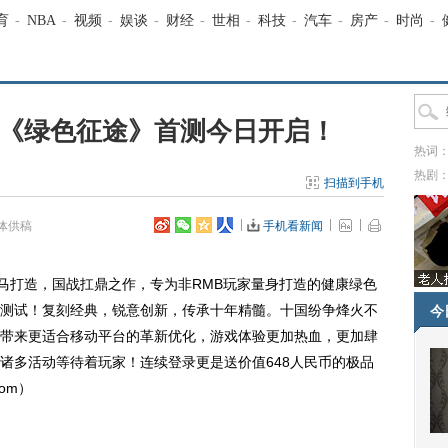
育
-
NBA
-
视频
-
娱谈
-
财经
-
世相
-
科技
-
汽车
-
房产
-
时尚
-
 《绿色征途》首测今日开启！
热词
热剧
扫描到手机
体供稿
手机看新闻
打造，国战扛鼎之作，专为非RMB玩家量身打造的健康绿色
测试！复刻经典，锐意创新，传承十年精髓。十国纷争烽火不
今
带来更适合移动平台的革新优化，游戏体验更加热血，更加肆
诸多活动等待着玩家！连续登录更是送价值648人民币的极品
com）