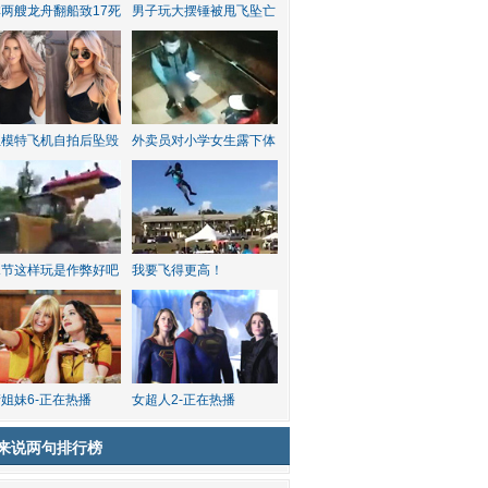
两艘龙舟翻船致17死
男子玩大摆锤被甩飞坠亡
红模特飞机自拍后坠毁
外卖员对小学女生露下体
水节这样玩是作弊好吧
我要飞得更高！
姐妹6-正在热播
女超人2-正在热播
来说两句排行榜