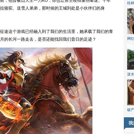
前，他曾被山大王一刀KO，你也让兽王咬得重伤晕迷。十年
桂林
拉骆驼、送雪人弟弟，那时候的王城到处是小伙伴们的身
途这个游戏已经融入到了我们的生活里，她承载了我们的青
网
岁月的长河一路走去，是否还能找回我们昔日的足迹？
泼
破产
我