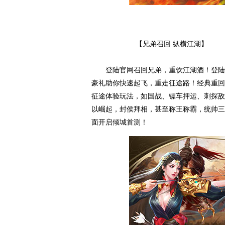
【兄弟召回 纵横江湖】
登陆官网召回兄弟，重饮江湖酒！登陆官网（ls
豪礼助你快速起飞，重走征途路！经典重回
征途体验玩法，如国战、镖车押运、刺探敌
以崛起，封侯拜相，甚至称王称霸，统帅三
面开启倾城首测！