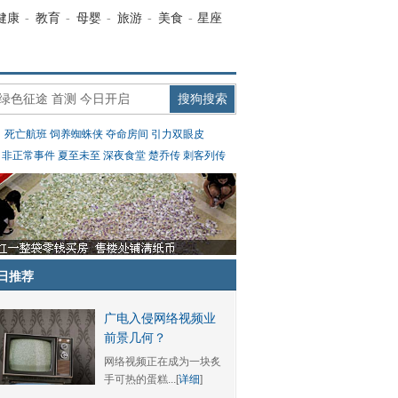
健康
-
教育
-
母婴
-
旅游
-
美食
-
星座
：
死亡航班
饲养蜘蛛侠
夺命房间
引力双眼皮
：
非正常事件
夏至未至
深夜食堂
楚乔传
刺客列传
日推荐
广电入侵网络视频业
前景几何？
网络视频正在成为一块炙
手可热的蛋糕...[
详细
]