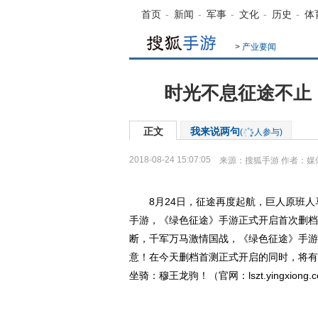
首页
-
新闻
-
军事
-
文化
-
历史
-
体
>
产业要闻
时光不息征途不止
正文
我来说两句
(
人参与)
2018-08-24 15:07:05
来源：
搜狐手游
作者：媒
8月24日，征途再度起航，巨人原班人马
手游，《绿色征途》手游正式开启首次删档
断，千军万马激情国战，《绿色征途》手游
意！在今天删档首测正式开启的同时，将有
坐骑：穆王龙驹！（官网：lszt.yingxiong.