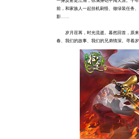
一身反射走江湖，你满身铠甲闯天涯。十年
前，和家族人一起挂机刷怪、做绿装任务、
影……
岁月荏苒，时光流逝。暮然回首，原来征
春、我们的故事、我们的兄弟情深。寻着