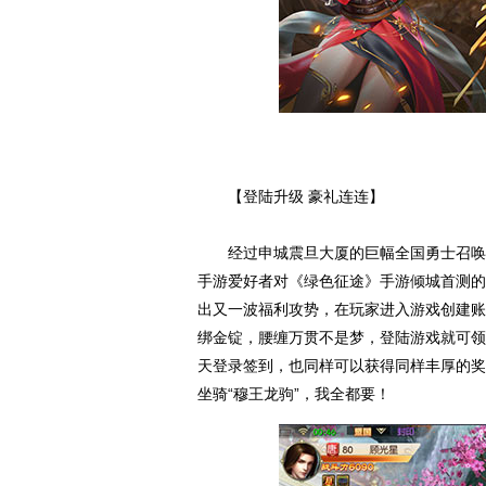
【登陆升级 豪礼连连】
经过申城震旦大厦的巨幅全国勇士召唤令广
手游爱好者对《绿色征途》手游倾城首测的
出又一波福利攻势，在玩家进入游戏创建账
绑金锭，腰缠万贯不是梦，登陆游戏就可领
天登录签到，也同样可以获得同样丰厚的奖励
坐骑“穆王龙驹”，我全都要！