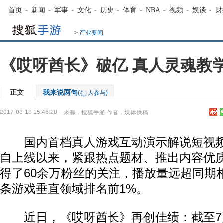
首页
-
新闻
-
军事
-
文化
-
历史
-
体育
-
NBA
-
视频
-
娱谈
-
财
>
产业要闻
《哎呀酋长》破亿 真人灵魂教
正文
我来说两句
(
人参与)
2017-08-18 15:46:28
来源：
搜狐手游
作者：媒体供稿
国内首档真人游戏互动演示解说短视频
自上线以来，紧跟热点题材、推出内容优
得了60余万粉丝的关注，播放量远超同期
条游戏垂直领域排名前1%。
近日，《哎呀酋长》再创佳绩：截至7