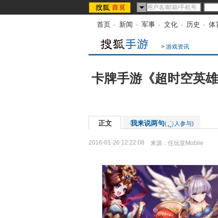
首页
-
新闻
-
军事
-
文化
-
历史
-
体
>
游戏资讯
卡牌手游《超时空英雄》
正文
我来说两句
(
人参与)
2016-01-26 12:22:08
来源：
任玩堂Moblie