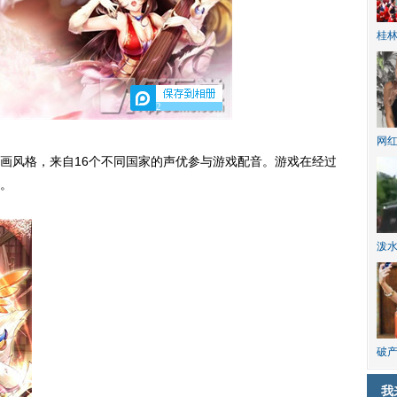
桂林
2
网
风格，来自16个不同国家的声优参与游戏配音。游戏在经过
。
泼
破产
我