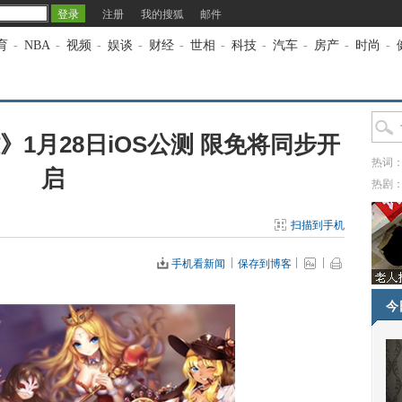
注册
我的搜狐
邮件
育
-
NBA
-
视频
-
娱谈
-
财经
-
世相
-
科技
-
汽车
-
房产
-
时尚
-
1月28日iOS公测 限免将同步开
热词
启
热剧
扫描到手机
手机看新闻
保存到博客
今