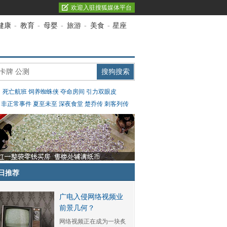
欢迎入驻搜狐媒体平台
健康
-
教育
-
母婴
-
旅游
-
美食
-
星座
：
死亡航班
饲养蜘蛛侠
夺命房间
引力双眼皮
：
非正常事件
夏至未至
深夜食堂
楚乔传
刺客列传
日推荐
广电入侵网络视频业
前景几何？
网络视频正在成为一块炙