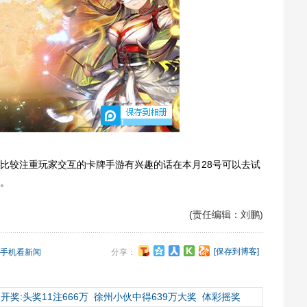
1
较注重玩家交互的卡牌手游有兴趣的话在本月28号可以去试
。
(责任编辑：刘鹏)
[保存到博客]
手机看新闻
分享：
开奖:头奖11注666万
徐州小伙中得639万大奖
体彩摇奖