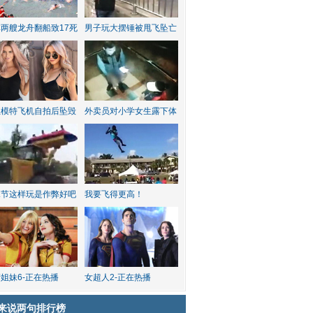
两艘龙舟翻船致17死
男子玩大摆锤被甩飞坠亡
红模特飞机自拍后坠毁
外卖员对小学女生露下体
水节这样玩是作弊好吧
我要飞得更高！
姐妹6-正在热播
女超人2-正在热播
来说两句排行榜