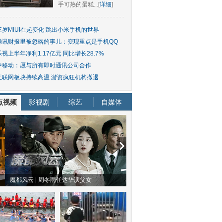
手可热的蛋糕...[
详细
]
三岁MIUI在起变化 跳出小米手机的世界
腾讯财报里被忽略的事儿：变现重点是手机QQ
乐视上半年净利1.17亿元 同比增长28.7%
中移动：愿与所有即时通讯公司合作
互联网板块持续高温 游资疯狂机构撤退
点视频
影视剧
综艺
自媒体
物系恋人啊 | 钟欣潼体验爱情哲学
南方有乔木 | “科创CP”渐入佳境