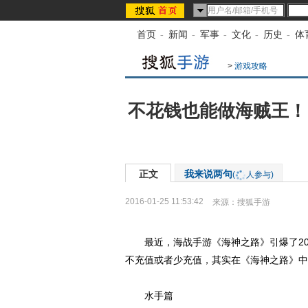
首页
-
新闻
-
军事
-
文化
-
历史
-
体
>
游戏攻略
不花钱也能做海贼王！
正文
我来说两句
(
人参与)
2016-01-25 11:53:42
来源：
搜狐手游
最近，海战手游《海神之路》引爆了20
不充值或者少充值，其实在《海神之路》中
水手篇