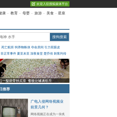
欢迎入驻搜狐媒体平台
健康
-
教育
-
母婴
-
旅游
-
美食
-
星座
：
死亡航班
饲养蜘蛛侠
夺命房间
引力双眼皮
：
非正常事件
夏至未至
深夜食堂
楚乔传
刺客列传
日推荐
广电入侵网络视频业
前景几何？
网络视频正在成为一块炙