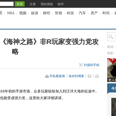
注册
我的搜狐
邮件
育
-
NBA
-
视频
-
娱谈
-
财经
-
世相
-
科技
-
汽车
-
房产
-
时尚
-
《海神之路》非R玩家变强力党攻
热词
略
热剧
扫描到手机
手机看新闻
保存到博客
今
16年初的手游市场，众多玩家纷纷加入到汪洋大海的征途中。
也能变成强力党，这里给大家详细讲讲。