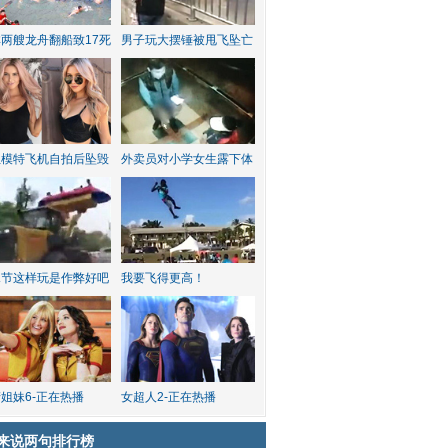
两艘龙舟翻船致17死
男子玩大摆锤被甩飞坠亡
红模特飞机自拍后坠毁
外卖员对小学女生露下体
水节这样玩是作弊好吧
我要飞得更高！
姐妹6-正在热播
女超人2-正在热播
来说两句排行榜