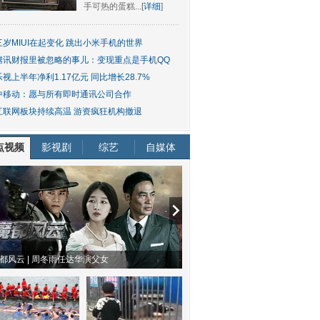
手可热的蛋糕...[
详细
]
三岁MIUI在起变化 跳出小米手机的世界
腾讯财报里被忽略的事儿：变现重点是手机QQ
乐视上半年净利1.17亿元 同比增长28.7%
中移动：愿与所有即时通讯公司合作
互联网板块持续高温 游资疯狂机构撤退
点视频
影视剧
综艺
自媒体
物系恋人啊 | 钟欣潼体验爱情哲学
南方有乔木 | “科创CP”渐入佳境