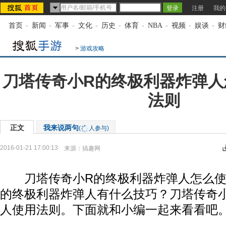
注册
我的
首页
-
新闻
-
军事
-
文化
-
历史
-
体育
-
NBA
-
视频
-
娱谈
-
财
>
游戏攻略
刀塔传奇小R的终极利器炸弹人
法则
正文
我来说两句
(
人参与)
2016-01-21 17:00:13
来源：
搞趣网
刀塔传奇小R的终极利器炸弹人怎么使
的终极利器炸弹人有什么技巧？刀塔传奇
人使用法则。下面就和小编一起来看看吧