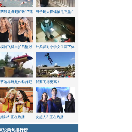
两艘龙舟翻船致17死
男子玩大摆锤被甩飞坠亡
红模特飞机自拍后坠毁
外卖员对小学女生露下体
水节这样玩是作弊好吧
我要飞得更高！
姐妹6-正在热播
女超人2-正在热播
来说两句排行榜