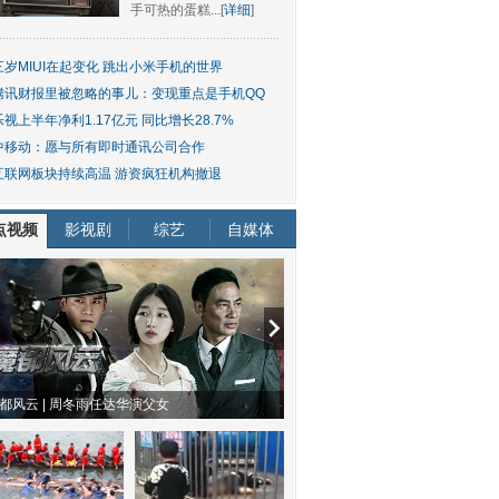
手可热的蛋糕...[
详细
]
三岁MIUI在起变化 跳出小米手机的世界
腾讯财报里被忽略的事儿：变现重点是手机QQ
乐视上半年净利1.17亿元 同比增长28.7%
中移动：愿与所有即时通讯公司合作
互联网板块持续高温 游资疯狂机构撤退
点视频
影视剧
综艺
自媒体
情哲学
南方有乔木 | “科创CP”渐入佳境
魔都风云 