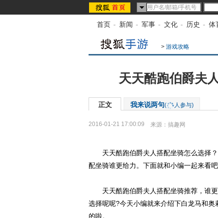
首页
-
新闻
-
军事
-
文化
-
历史
-
体
>
游戏攻略
天天酷跑伯爵夫人
正文
我来说两句
(
人参与)
2016-01-21 17:00:09
来源：
搞趣网
天天酷跑伯爵夫人搭配坐骑怎么选择？天
配坐骑谁更给力。下面就和小编一起来看吧
天天酷跑伯爵夫人搭配坐骑推荐，谁更给
选择呢呢?今天小编就来介绍下白龙马和奥
的啦。