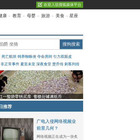
欢迎入驻搜狐媒体平台
健康
-
教育
-
母婴
-
旅游
-
美食
-
星座
：
死亡航班
饲养蜘蛛侠
夺命房间
引力双眼皮
：
非正常事件
夏至未至
深夜食堂
楚乔传
刺客列传
日推荐
广电入侵网络视频业
前景几何？
网络视频正在成为一块炙