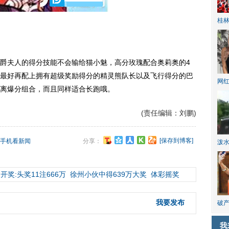
1
桂林
夫人的得分技能不会输给猫小魅，高分玫瑰配合奥莉奥的4
最好再配上拥有超级奖励得分的精灵熊队长以及飞行得分的巴
网
离爆分组合，而且同样适合长跑哦。
(责任编辑：刘鹏)
[保存到博客]
手机看新闻
分享：
泼
开奖:头奖11注666万
徐州小伙中得639万大奖
体彩摇奖
我要发布
破产
我