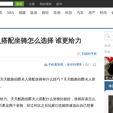
注册
我的搜狐
邮件
育
-
NBA
-
视频
-
娱谈
-
财经
-
世相
-
科技
-
汽车
-
房产
-
时尚
-
搭配坐骑怎么选择 谁更给力
热词
热剧
扫描到手机
手机看新闻
保存到博客
天酷跑伯爵夫人搭配坐骑有什么技巧？天天酷跑伯爵夫人搭
。
今
力。天天酷跑伯爵夫人搭配什么坐骑比较好，坐骑应该怎么
莉奥这两个坐骑，经过对比之后玩家们也能快速选出自己想要