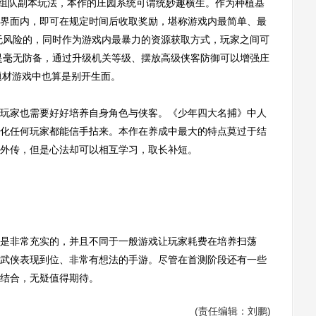
组队副本玩法，本作的庄园系统可谓统妙趣横生。作为种植基
界面内，即可在规定时间后收取奖励，堪称游戏内最简单、最
无风险的，同时作为游戏内最暴力的资源获取方式，玩家之间可
是毫无防备，通过升级机关等级、摆放高级侠客防御可以增强庄
题材游戏中也算是别开生面。
家也需要好好培养自身角色与侠客。《少年四大名捕》中人
化任何玩家都能信手拈来。本作在养成中最大的特点莫过于结
外传，但是心法却可以相互学习，取长补短。
非常充实的，并且不同于一般游戏让玩家耗费在培养扫荡
武侠表现到位、非常有想法的手游。尽管在首测阶段还有一些
结合，无疑值得期待。
(责任编辑：刘鹏)