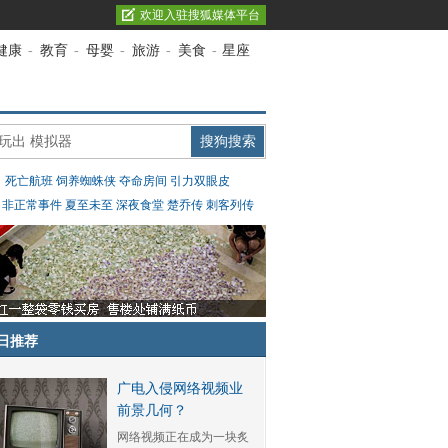
欢迎入驻搜狐媒体平台
健康
-
教育
-
母婴
-
旅游
-
美食
-
星座
：
死亡航班
饲养蜘蛛侠
夺命房间
引力双眼皮
：
非正常事件
夏至未至
深夜食堂
楚乔传
刺客列传
日推荐
广电入侵网络视频业
前景几何？
网络视频正在成为一块炙