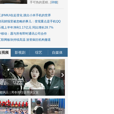
手可热的蛋糕...[
详细
]
三岁MIUI在起变化 跳出小米手机的世界
腾讯财报里被忽略的事儿：变现重点是手机QQ
乐视上半年净利1.17亿元 同比增长28.7%
中移动：愿与所有即时通讯公司合作
互联网板块持续高温 游资疯狂机构撤退
点视频
影视剧
综艺
自媒体
物系恋人啊 | 钟欣潼体验爱情哲学
南方有乔木 | “科创CP”渐入佳境