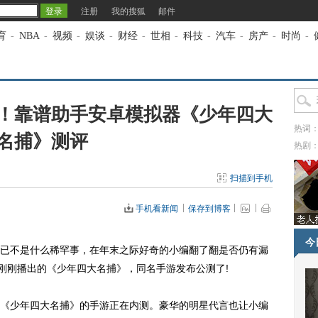
注册
我的搜狐
邮件
育
-
NBA
-
视频
-
娱谈
-
财经
-
世相
-
科技
-
汽车
-
房产
-
时尚
-
！靠谱助手安卓模拟器《少年四大
热词
名捕》测评
热剧
扫描到手机
手机看新闻
保存到博客
今
不是什么稀罕事，在年末之际好奇的小编翻了翻是否仍有漏
台刚刚播出的《少年四大名捕》，同名手游发布公测了!
少年四大名捕》的手游正在内测。豪华的明星代言也让小编