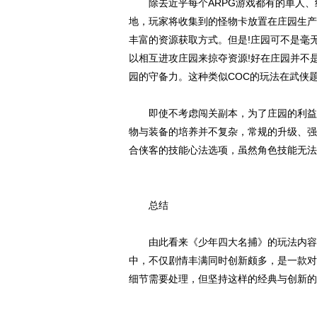
除去近乎每个ARPG游戏都有的单人、
地，玩家将收集到的怪物卡放置在庄园生产
丰富的资源获取方式。但是!庄园可不是毫
以相互进攻庄园来掠夺资源!好在庄园并不
园的守备力。这种类似COC的玩法在武侠
即使不考虑闯关副本，为了庄园的利益玩
物与装备的培养并不复杂，常规的升级、强
合侠客的技能心法选项，虽然角色技能无法
总结
由此看来《少年四大名捕》的玩法内容是
中，不仅剧情丰满同时创新颇多，是一款对
细节需要处理，但坚持这样的经典与创新的