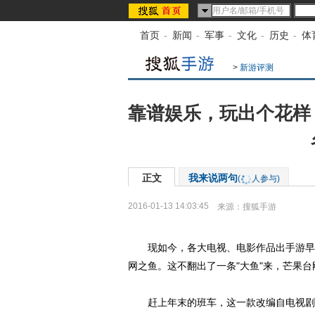
首页
-
新闻
-
军事
-
文化
-
历史
-
体
>
新游评测
靠谱娱乐，玩出个花样
正文
我来说两句
(
人参与)
2016-01-13 14:03:45
来源：
搜狐手游
现如今，各大电视、电影作品出手游早已
网之鱼。这不翻出了一条"大鱼"来，芒果
赶上年末的班车，这一款改编自电视剧《