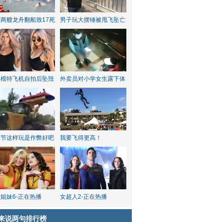
两艘龙舟翻船致17死
男子玩大摆锤被甩飞坠亡
红模特飞机自拍后坠毁
外卖员对小学女生露下体
水节这样玩是作弊好吧
我要飞得更高！
姐妹6-正在热播
女超人2-正在热播
来说两句排行榜