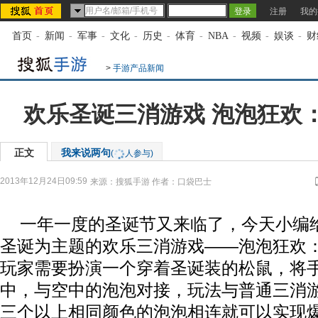
注册
我的
首页
-
新闻
-
军事
-
文化
-
历史
-
体育
-
NBA
-
视频
-
娱谈
-
财
>
手游产品新闻
欢乐圣诞三消游戏 泡泡狂欢
正文
我来说两句
(
人参与)
2013年12月24日09:59
来源：
搜狐手游
作者：口袋巴士
一年一度的圣诞节又来临了，今天小编
圣诞为主题的欢乐三消游戏——泡泡狂欢
玩家需要扮演一个穿着圣诞装的松鼠，将
中，与空中的泡泡对接，玩法与普通三消
三个以上相同颜色的泡泡相连就可以实现